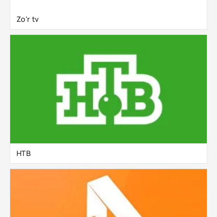
Zo'r tv
НТВ