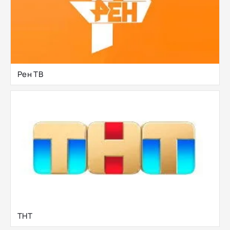
Рен ТВ
ТНТ