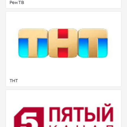
Рен ТВ
ТНТ