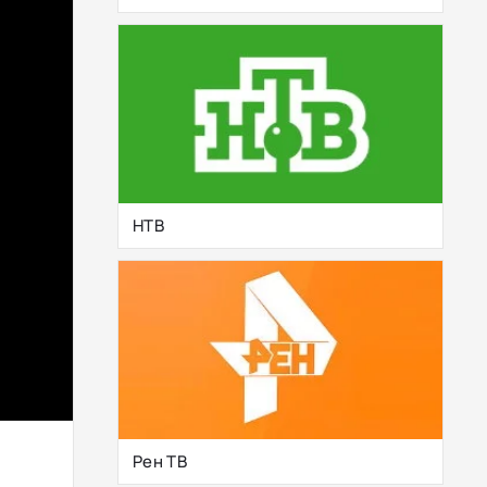
НТВ
Рен ТВ