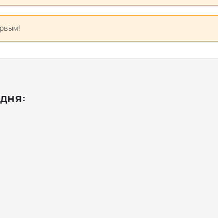
ервым!
дня: