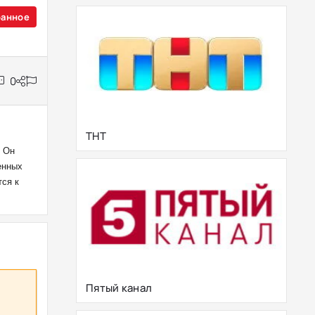
ранное
0
ТНТ
. Он
енных
тся к
Пятый канал