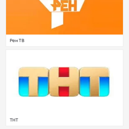
Рен ТВ
ТНТ