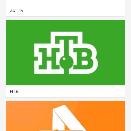
Zo'r tv
НТВ