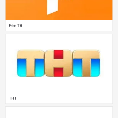
Рен ТВ
ТНТ