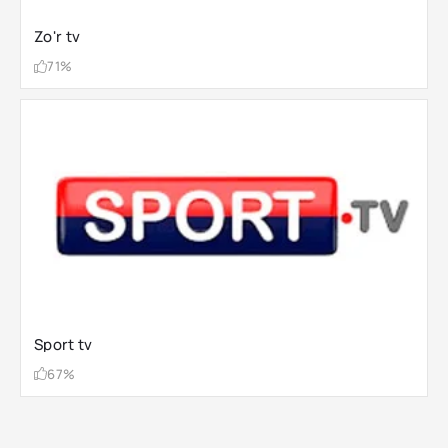
Zo'r tv
71%
Sport tv
67%