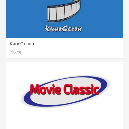
КиноСезон
67%