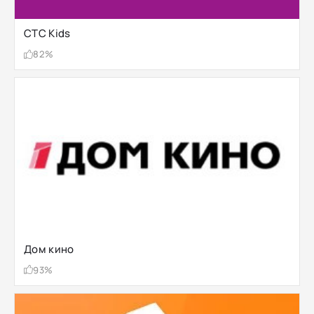
СТС Kids
82%
Дом кино
93%