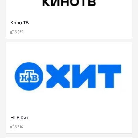
Кино ТВ
89%
НТВ Хит
83%