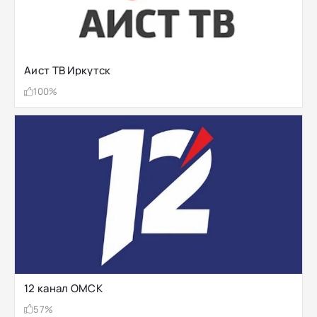
Аист ТВ Иркутск
100%
12 канал ОМСК
57%