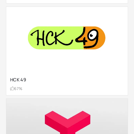
НСК 49
67%