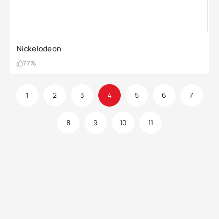
Nickelodeon
77%
1
2
3
4
5
6
7
8
9
10
11