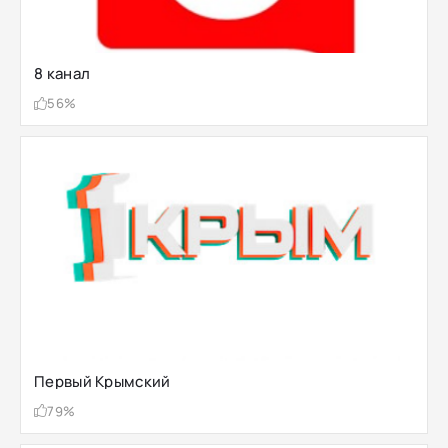
8 канал
56%
Первый Крымский
79%