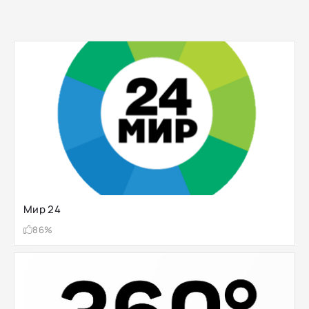
Мир 24
86%