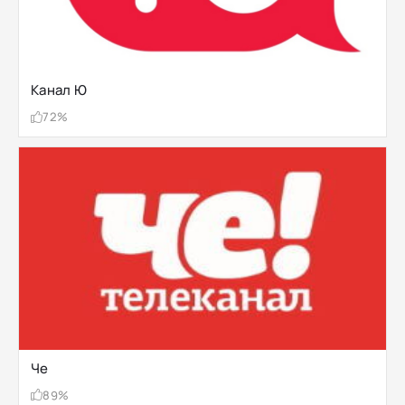
Канал Ю
72%
Че
89%