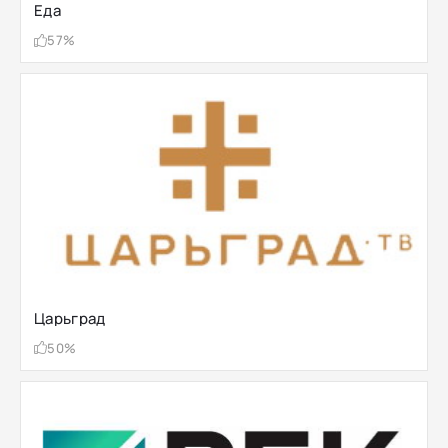
Еда
57%
Царьград
50%