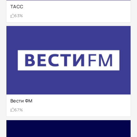
ТАСС
63%
Вести ФМ
67%