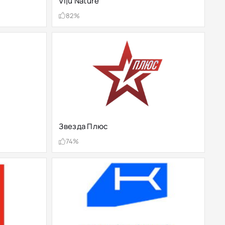
Viju Nature
82%
Звезда Плюс
74%