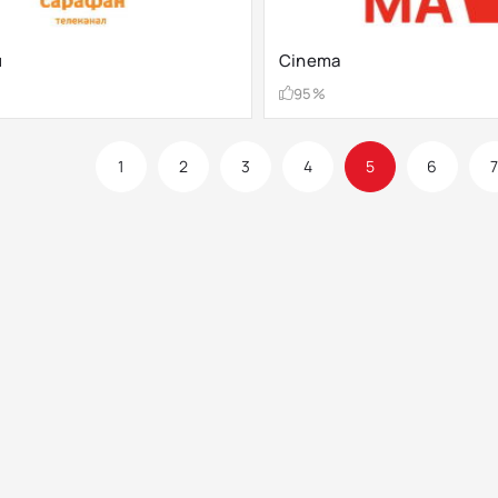
н
Cinema
95%
1
2
3
4
5
6