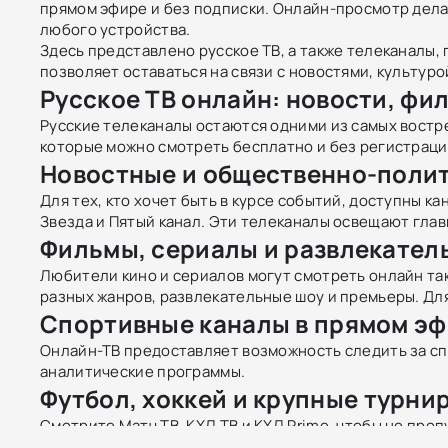
прямом эфире и без подписки. Онлайн-просмотр дела
любого устройства.
Здесь представлено русское ТВ, а также телеканалы,
позволяет оставаться на связи с новостями, культур
Русское ТВ онлайн: новости, фи
Русские телеканалы остаются одними из самых востр
которые можно смотреть бесплатно и без регистраци
Новостные и общественно-поли
Для тех, кто хочет быть в курсе событий, доступны к
Звезда и Пятый канал. Эти телеканалы освещают глав
Фильмы, сериалы и развлекател
Любители кино и сериалов могут смотреть онлайн так
разных жанров, развлекательные шоу и премьеры. Дл
Спортивные каналы в прямом э
Онлайн-ТВ предоставляет возможность следить за сп
аналитические программы.
Футбол, хоккей и крупные турни
Смотрите Матч ТВ, КХЛ ТВ и КХЛ Prime, чтобы не про
программы с участием экспертов.