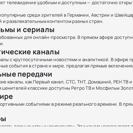
ет телевидение удобным и доступным — достаточно открыт
 популярные среди зрителей в Германии, Австрии и Швейцар
ой и развлекательным контентом разных стран.
льмы и сериалы
ебованных для онлайн-просмотра. В прямом эфире доступ
и.
тические каналы
аналы с круглосуточными новостями и аналитикой. В эфире п
ные события в стране и мире, предлагая прямые включения
ьные передачи
ие каналы, как Первый канал, СТС, ТНТ, Домашний, РЕН ТВ 
я ценителей классики доступны Ретро ТВ и Мосфильм Золот
фире
ортивными событиями в режиме реального времени. В прям
ры
пускать важные игры и чемпионаты. Эти каналы показывают