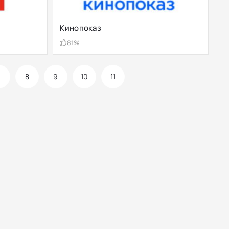
Кинопоказ
81%
7
8
9
10
11