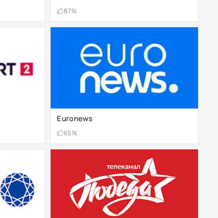
87%
Euronews
65%