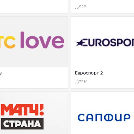
92%
e
Евроспорт 2
72%