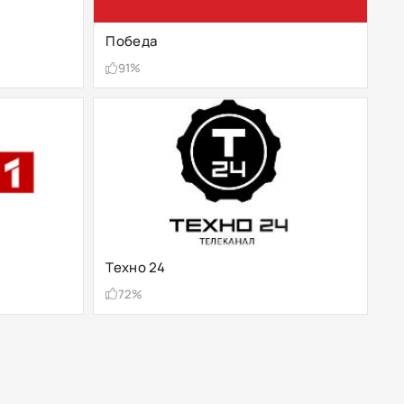
Победа
91%
Техно 24
72%