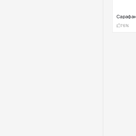
Сарафа
76%