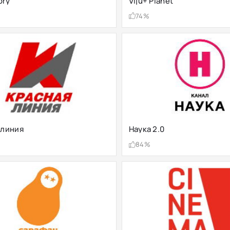
ory
Viju+ Planet
74%
 линия
Наука 2.0
84%