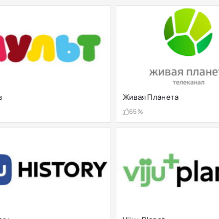
в
Живая Планета
65%