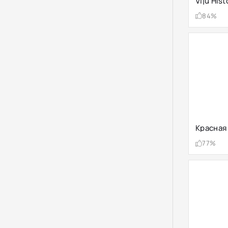
Viju Hist
84%
Красная
77%