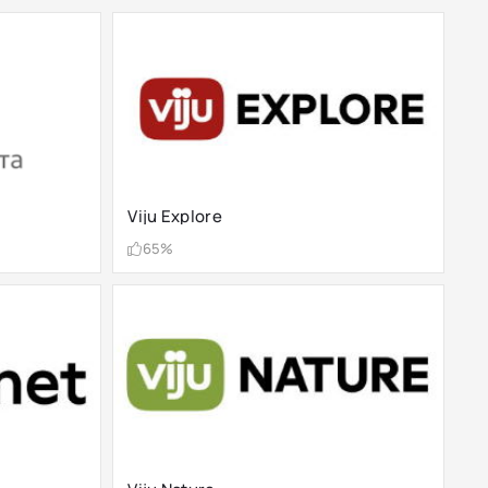
Viju Explore
65%