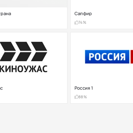
трана
Сапфир
74%
ас
Россия 1
88%