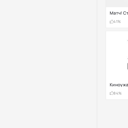
Матч! С
41%
Киноуж
84%