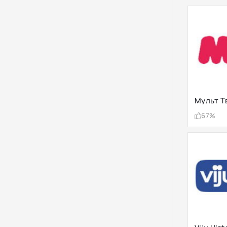
Мульт Т
67%